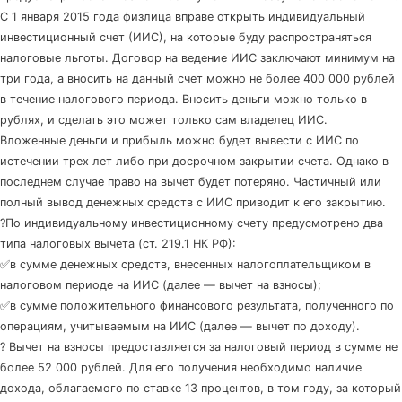
С 1 января 2015 года физлица вправе открыть индивидуальный
инвестиционный счет (ИИС), на которые буду распространяться
налоговые льготы. Договор на ведение ИИС заключают минимум на
три года, а вносить на данный счет можно не более 400 000 рублей
в течение налогового периода. Вносить деньги можно только в
рублях, и сделать это может только сам владелец ИИС.
Вложенные деньги и прибыль можно будет вывести с ИИС по
истечении трех лет либо при досрочном закрытии счета. Однако в
последнем случае право на вычет будет потеряно. Частичный или
полный вывод денежных средств с ИИС приводит к его закрытию.
?По индивидуальному инвестиционному счету предусмотрено два
типа налоговых вычета (ст. 219.1 НК РФ):
✅в сумме денежных средств, внесенных налогоплательщиком в
налоговом периоде на ИИС (далее — вычет на взносы);
✅в сумме положительного финансового результата, полученного по
операциям, учитываемым на ИИС (далее — вычет по доходу).
? Вычет на взносы предоставляется за налоговый период в сумме не
более 52 000 рублей. Для его получения необходимо наличие
дохода, облагаемого по ставке 13 процентов, в том году, за который